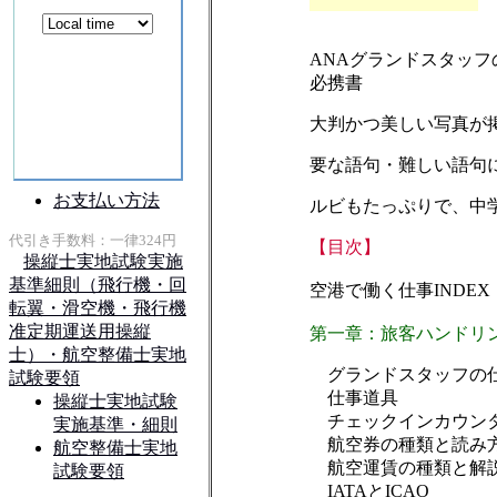
ANAグランドスタッ
必携書
大判かつ美しい写真が
要な語句・難しい語句に
ルビもたっぷりで、中
【目次】
空港で働く仕事INDEX
第一章：旅客ハンドリ
グランドスタッフの
仕事道具
チェックインカウン
航空券の種類と読み
航空運賃の種類と解
IATAとICAO