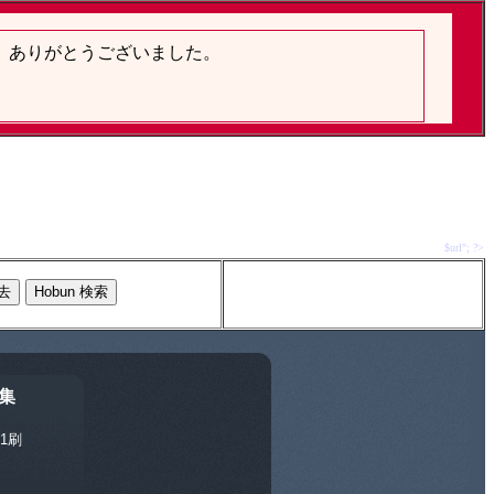
$url"; ?>