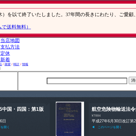
品
/
雑貨
/
時計
/
情報
】