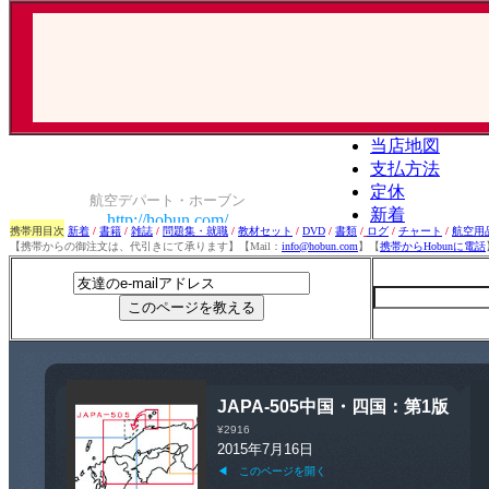
携帯用目次
新着
/
書籍
/
雑誌
/
問題集・就職
/
教材セット
/
DVD
/
書類
/
ログ
/
チャート
/
航空用
【携帯からの御注文は、代引きにて承ります】【Mail：
info@hobun.com
】【
携帯からHobunに電話