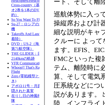
ート、そして離
巡航体勢に入っ
操縦席および計
細な説明がキャ
クルーに よって
ます。EFIS、EIC
FMCといった複
テム、離陸時に
算、そして電気
圧系統などにつ
説があります。 
陸、インフライ