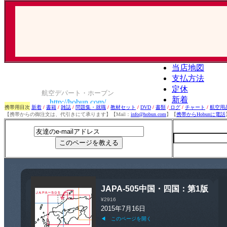
携帯用目次
新着
/
書籍
/
雑誌
/
問題集・就職
/
教材セット
/
DVD
/
書類
/
ログ
/
チャート
/
航空用
【携帯からの御注文は、代引きにて承ります】【Mail：
info@hobun.com
】【
携帯からHobunに電話