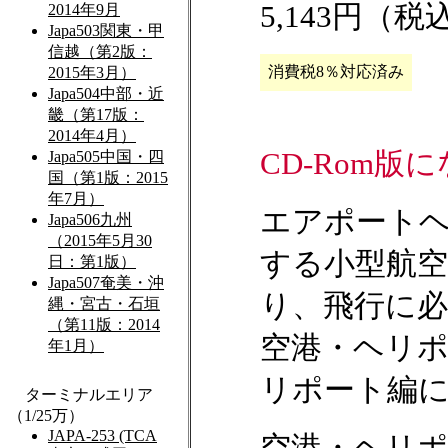
5,143円（
消費税8％対応済み
CD-Rom版
エアポートヘ
する小型航
り、飛行に
空港・ヘリ
リポート編
空港・ヘリポ