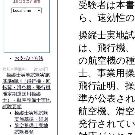
受験者は本
ら、速効性
操縦士実地試
は、飛行機、
の航空機の
士、事業用操
飛行証明、操
準が公表さ
航空機、滑
発行されて