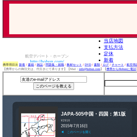
携帯用目次
新着
/
書籍
/
雑誌
/
問題集・就職
/
教材セット
/
DVD
/
書類
/
ログ
/
チャート
/
航空用
【携帯からの御注文は、代引きにて承ります】【Mail：
info@hobun.com
】【
携帯からHobunに電話