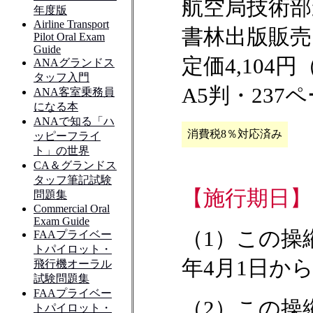
航空局技術部
書林出版販売
定価4,104
A5判・237
消費税8％対応済み
【施行期日】
（1）この操
年4月1日か
（2）この操