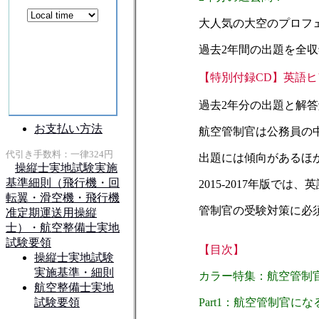
大人気の大空のプロフ
過去2年間の出題を全収
【特別付録CD】英語ヒ
過去2年分の出題と解
航空管制官は公務員の
出題には傾向があるほ
2015-2017年版で
管制官の受験対策に必
【目次】
カラー特集：航空管制
Part1：航空管制官に