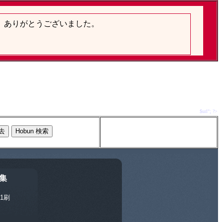
$url"; ?>