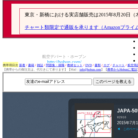
携帯用目次
新着
/
書籍
/
雑誌
/
問題集・就職
/
教材セット
/
DVD
/
書類
/
ログ
/
チャート
/
航空用
【携帯からの御注文は、代引きにて承ります】【Mail：
info@hobun.com
】【
携帯からHobunに電話