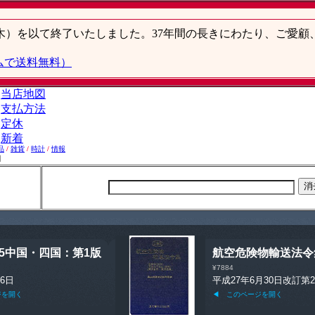
品
/
雑貨
/
時計
/
情報
】