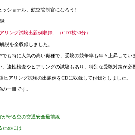
ェッショナル、航空管制官になろう!
録
アリング試験出題例収録。（CD1枚30分）
答解説を全収録しました。
中でも特に人気の高い職種で、受験の競争率も年々上昇してい
か、適性検査やヒアリングの試験もあり、特別な受験対策が必
は、英語ヒアリング試験の出題例をCDに収録して付録としました。
須の一冊です。
官が守る空の交通安全最前線
なるためには