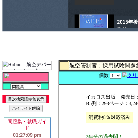
航空管制官：採用試験問
個数
イカロス出版：発売日：2
B5判：293ページ：3,
消費税8％対応済み
2年分の過去問！