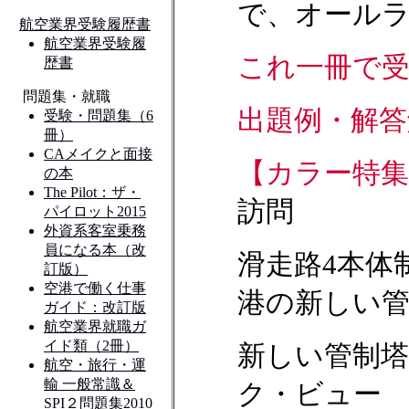
で、オール
これ一冊で受
出題例・解答
【カラー特
訪問
滑走路4本体
港の新しい
新しい管制
ク・ビュー