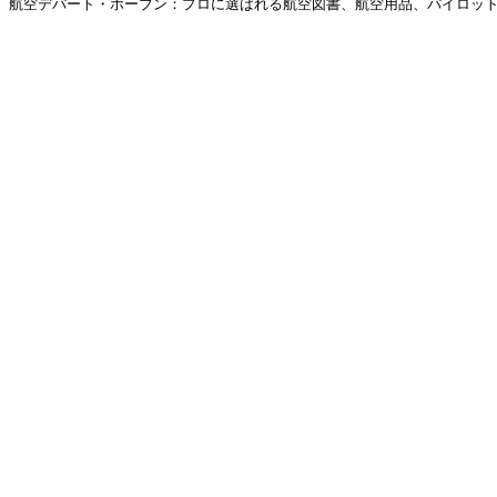
航空デパート・ホーブン：プロに選ばれる航空図書、航空用品、パイロットグ