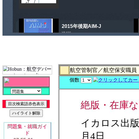
航空管制官／航空保安職
個数
絶版・在庫な
イカロス出版：
月4日