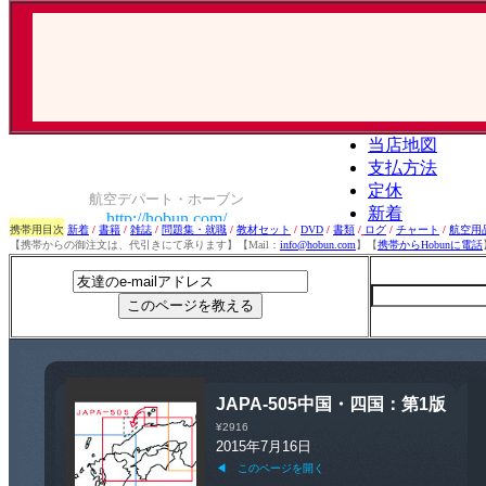
携帯用目次
新着
/
書籍
/
雑誌
/
問題集・就職
/
教材セット
/
DVD
/
書類
/
ログ
/
チャート
/
航空用
【携帯からの御注文は、代引きにて承ります】【Mail：
info@hobun.com
】【
携帯からHobunに電話