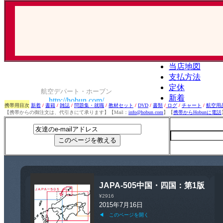
携帯用目次
新着
/
書籍
/
雑誌
/
問題集・就職
/
教材セット
/
DVD
/
書類
/
ログ
/
チャート
/
航空用
【携帯からの御注文は、代引きにて承ります】【Mail：
info@hobun.com
】【
携帯からHobunに電話