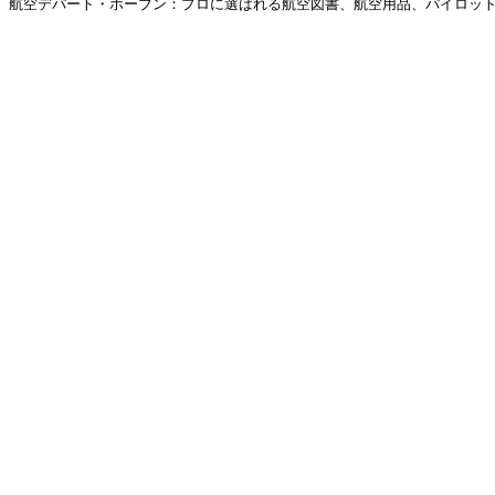
航空デパート・ホーブン：プロに選ばれる航空図書、航空用品、パイロットグ