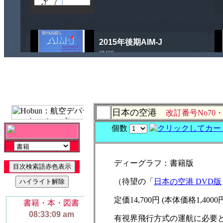
日本の空港
改訂番号No70・
個数
ディーグラフ：書籍版
（待望の「
日本の空港 DVD版
定価14,700円 (本体価格1,4000
有視界飛行方式の運航に必要