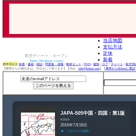
携帯用目次
新着
/
書籍
/
雑誌
/
問題集・就職
/
教材セット
/
DVD
/
書類
/
ログ
/
チャート
/
航空用
【携帯からの御注文は、代引きにて承ります】【Mail：
info@hobun.com
】【
携帯からHobunに電話