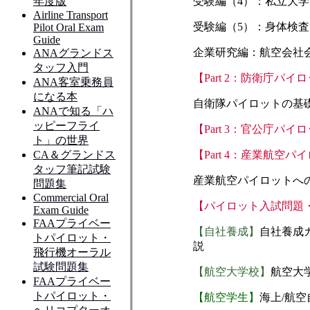
受験編（4）：私立大学
受験編（5）：身体検査
企業研究編：航空会社
【Part 2：防衛庁パ
自衛隊パイロットの基
【Part 3：官公庁パ
【Part 4：産業航空
産業航空パイロットへ
【パイロット入試問題
【自社養成】
自社養成
説
【航空大学校】
航空大
【航空学生】
海上/航