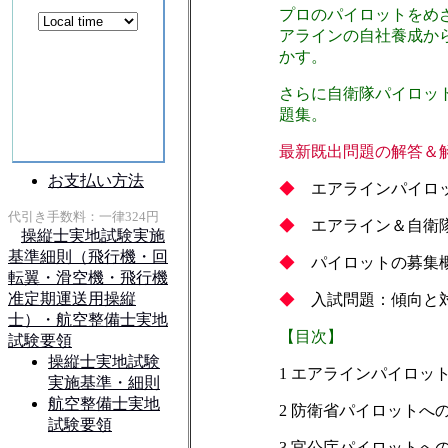
プロのパイロットをめ
アラインの自社養成か
かす。
さらに自衛隊パイロッ
題集。
最新既出問題の解答＆
◆
エアラインパイロ
◆
エアライン＆自衛
◆
パイロットの募集
◆
入試問題：傾向と
【目次】
1 エアラインパイロッ
2 防衛省パイロットへ
3 官公庁パイロットへ