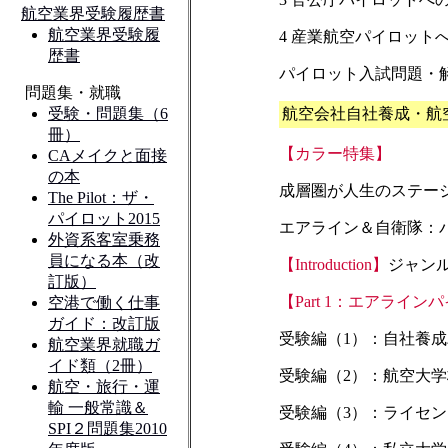
4 産業航空パイロット
パイロット入試問題・
航空会社自社養成・航
【カラー特集】
成層圏が人生のステー
エアライン＆自衛隊：
【Introduction】
ジャン
【Part 1：エアライ
受験編（1）：自社養
受験編（2）：航空大
受験編（3）：ライセ