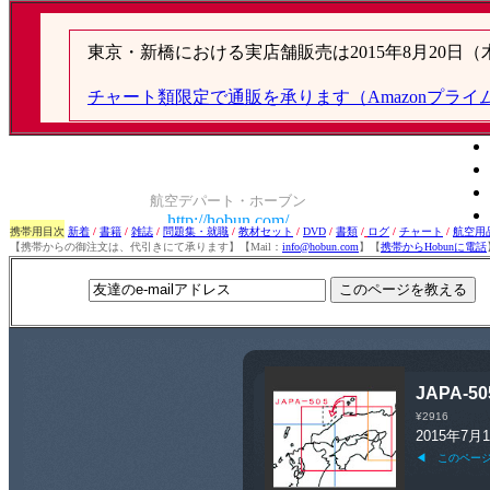
携帯用目次
新着
/
書籍
/
雑誌
/
問題集・就職
/
教材セット
/
DVD
/
書類
/
ログ
/
チャート
/
航空用
【携帯からの御注文は、代引きにて承ります】【Mail：
info@hobun.com
】【
携帯からHobunに電話