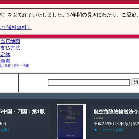
品
/
雑貨
/
時計
/
情報
】