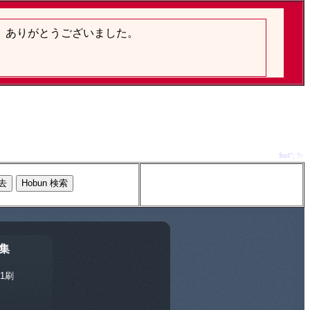
$url"; ?>