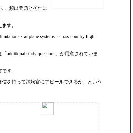
おり、頻出問題とそれに
えます。
imitations・airplane systems・cross-country flight
al study questions」が用意されていま
方です。
自信を持って試験官にアピールできるか、という