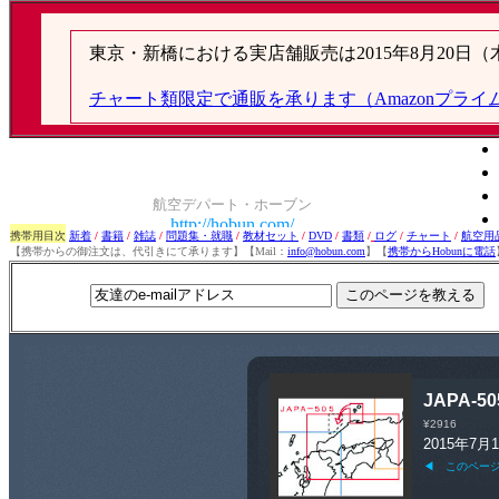
携帯用目次
新着
/
書籍
/
雑誌
/
問題集・就職
/
教材セット
/
DVD
/
書類
/
ログ
/
チャート
/
航空用
【携帯からの御注文は、代引きにて承ります】【Mail：
info@hobun.com
】【
携帯からHobunに電話