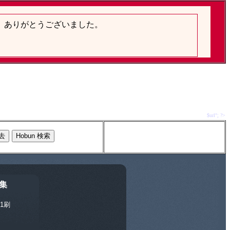
$url"; ?>