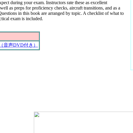
pect during your exam. Instructors rate these as excellent
well as preps for proficiency checks, aircraft transitions, and as a
uestions in this book are arranged by topic. A checklist of what to
ctical exam is included.
（音声DVD付き）