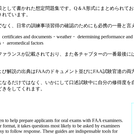
対策として書かれた想定問題集です。Q＆A形式にまとめられて
されています。
でなく、日常の訓練事項習得の確認のためにも必携の一冊と言
】
certificates and documents・weather・ determining performance and l
s・ aeromedical factors
ンスが記載されており、また各チャプターの一番最後には「addition
び解説の出典はFAAのドキュメント並びにFAA試験官達の両
になるだけではなく、いかにして口述試験中に自分の修得度を
どきをしてくれます。
en to help prepare applicants for oral exams with FAA examiners.
 format, it takes questions most likely to be asked by examiners
sy to follow response. These guides are indispensable tools for