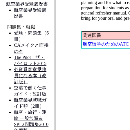
planning and for what to ex
preparation for students as 
general refresher manual. Q
bring for your oral and pra
関連図書
航空留学のためのATC