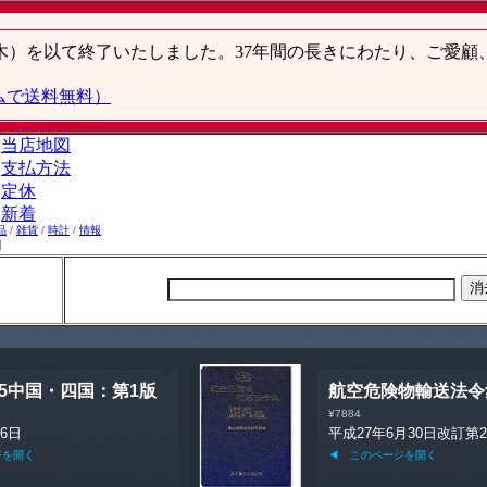
品
/
雑貨
/
時計
/
情報
】