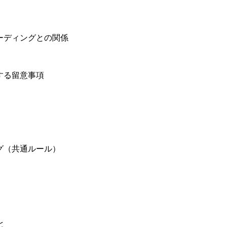
ーディングとの関係
する留意事項
ス
グ（共通ルール）
と