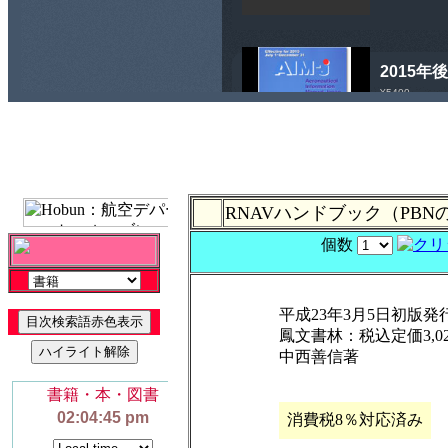
RNAVハンドブック（PB
個数
平成23年3月5日初版発
鳳文書林：税込定価3,02
中西善信著
消費税8％対応済み