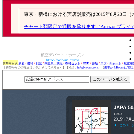
携帯用目次
新着
/
書籍
/
雑誌
/
問題集・就職
/
教材セット
/
DVD
/
書類
/
ログ
/
チャート
/
航空用
【携帯からの御注文は、代引きにて承ります】【Mail：
info@hobun.com
】【
携帯からHobunに電話