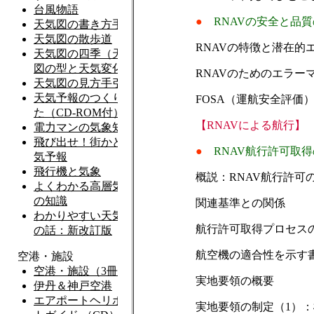
●
RNAVの安全と品
RNAVの特徴と潜在的
RNAVのためのエラー
FOSA（運航安全評価
【RNAVによる航行】
●
RNAV航行許可取
概説：RNAV航行許可
関連基準との関係
航行許可取得プロセス
航空機の適合性を示す
実地要領の概要
実地要領の制定（1）