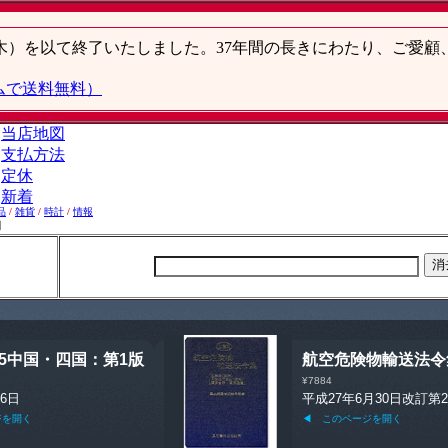
品
/
雑貨
/
時計
/
情報
】