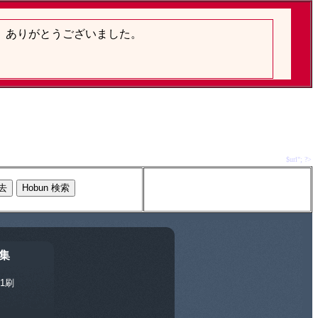
$url"; ?>