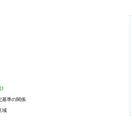
】
計
定基準の関係
区域