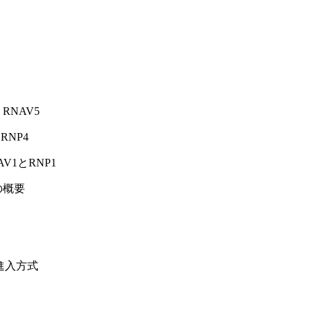
RNAV5
RNP4
V1とRNP1
の概要
進入方式