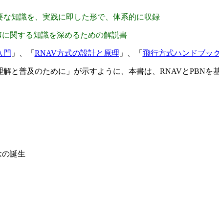
必要な知識を、実践に即した形で、体系的に収録
BNに関する知識を深めるための解説書
入門
」、「
RNAV方式の設計と原理
」、「
飛行方式ハンドブッ
理解と普及のために」が示すように、本書は、RNAVとPBN
】
ン
念の誕生