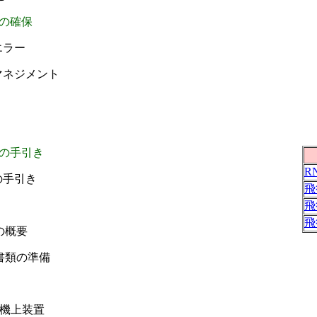
質の確保
エラー
マネジメント
）
得の手引き
R
の手引き
飛
飛
飛
の概要
書類の準備
：機上装置