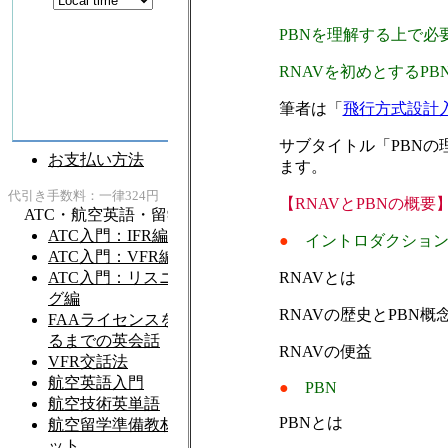
PBNを理解する上で
RNAVを初めとするP
筆者は「
飛行方式設計
サブタイトル「PBNの
ます。
【RNAVとPBNの概要
●
イントロダクショ
RNAVとは
RNAVの歴史とPBN概
RNAVの便益
●
PBN
PBNとは