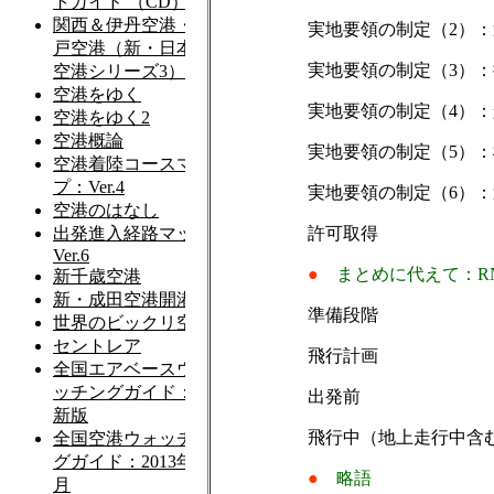
実地要領の制定（2）
実地要領の制定（3）
実地要領の制定（4）
実地要領の制定（5）
実地要領の制定（6）
許可取得
●
まとめに代えて：R
準備段階
飛行計画
出発前
飛行中（地上走行中含
●
略語