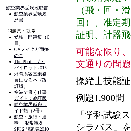
（飛・回・滑
回）、准定期
証明、計器飛
可能な限り、
文通りの問
操縦士技能証
例題1,900問
「学科試験
シラバス」