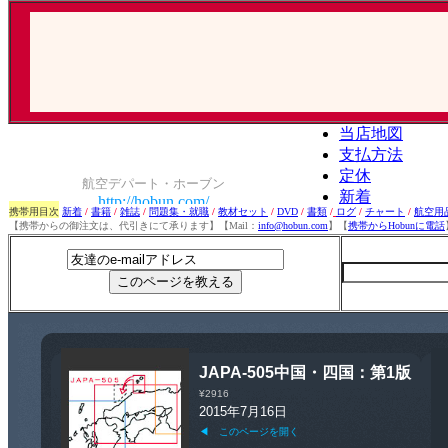
携帯用目次
新着
/
書籍
/
雑誌
/
問題集・就職
/
教材セット
/
DVD
/
書類
/
ログ
/
チャート
/
航空用
【携帯からの御注文は、代引きにて承ります】【Mail：
info@hobun.com
】【
携帯からHobunに電話