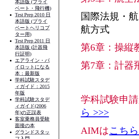
国際法規・航
航方式
第6章：操縦
第7章：計器
学科試験申請
ら >>>
AIMは
こちら 