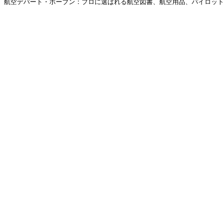
航空デパート・ホーブン：プロに選ばれる航空図書、航空用品、パイロットグ