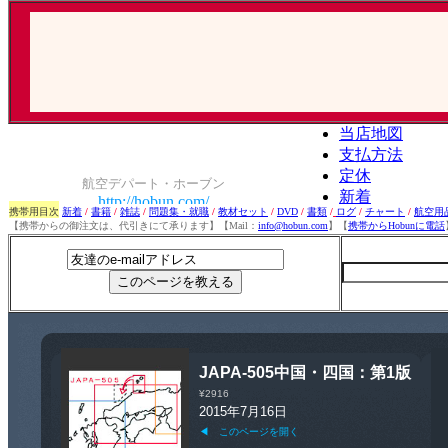
携帯用目次
新着
/
書籍
/
雑誌
/
問題集・就職
/
教材セット
/
DVD
/
書類
/
ログ
/
チャート
/
航空用
【携帯からの御注文は、代引きにて承ります】【Mail：
info@hobun.com
】【
携帯からHobunに電話