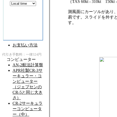
（TAS 60kt - 310kt 150kt 
測風面にカーソルがあり
易です。スライドを外す
す。