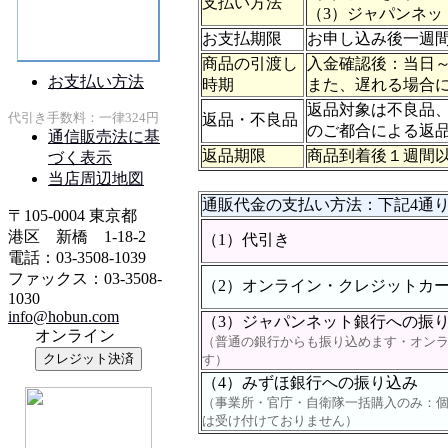
支払い方法
（3）ジャパンネッ
お支払期限
お申し込み後一週
商品の引渡し
入金確認後：当日
時期
また、遅れる場合
返品対象は不良品
返品・不良品
のご都合による返
返品期限
商品到着後１週間
通販代金の支払い方法：下記4通
（1）代引き
（2）オンライン・クレジットカ
（3）ジャパンネット銀行への振
（普通の銀行からも振り込めます・オン
す）
（4）みずほ銀行への振り込み
（事業所・官庁・自衛隊一括購入のみ：
は受け付けておりません）