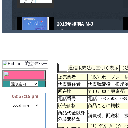
通信販売法に基づく表示
（
販売業者
（株）ホーブン：昭和5
代表責任者
代表取締役・根岸
所在地
〒105-0004 東京
電話番号
電話：03-3508-103
販売価格
商品ごとに掲載
商品代金以外
消費税、配送料、
の必要料金
（1）代引き（クレ