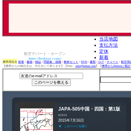
携帯用目次
新着
/
書籍
/
雑誌
/
問題集・就職
/
教材セット
/
DVD
/
書類
/
ログ
/
チャート
/
航空用
【携帯からの御注文は、代引きにて承ります】【Mail：
info@hobun.com
】【
携帯からHobunに電話