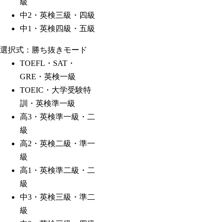
級
中2・英検三級・四級
中1・英検四級・五級
選択式：勝ち抜きモード
TOEFL・SAT・
GRE・英検一級
TOEIC・大学受験特
訓・英検準一級
高3・英検準一級・二
級
高2・英検二級・準一
級
高1・英検準二級・二
級
中3・英検三級・準二
級