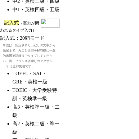
中2・英検三級・四級
中1・英検四級・五級
記入式
（実力が問
われるタイプ入力）
記入式：20問モード
単語は、指定された出だしの文字から
語尾まで、丸ごと全部を解答欄に一般
的米国英語綴りでタイプしてくださ
い。尚、フランス語綴りのアクサン
（'）は全部無視です。
TOEFL・SAT・
GRE・英検一級
TOEIC・大学受験特
訓・英検準一級
高3・英検準一級・二
級
高2・英検二級・準一
級