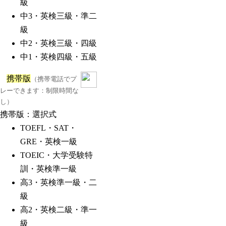
級
中3・英検三級・準二
級
中2・英検三級・四級
中1・英検四級・五級
携帯版
（携帯電話でプ
レーできます：制限時間な
し）
携帯版
：選択式
TOEFL・SAT・
GRE・英検一級
TOEIC・大学受験特
訓・英検準一級
高3・英検準一級・二
級
高2・英検二級・準一
級