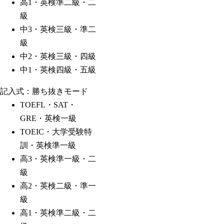
高1・英検準二級・二
級
中3・英検三級・準二
級
中2・英検三級・四級
中1・英検四級・五級
記入式：勝ち抜きモード
TOEFL・SAT・
GRE・英検一級
TOEIC・大学受験特
訓・英検準一級
高3・英検準一級・二
級
高2・英検二級・準一
級
高1・英検準二級・二