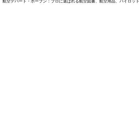
航空デパート・ホーブン：プロに選ばれる航空図書、航空用品、パイロットグ