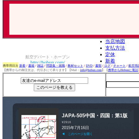
携帯用目次
新着
/
書籍
/
雑誌
/
問題集・就職
/
教材セット
/
DVD
/
書類
/
ログ
/
チャート
/
航空用
【携帯からの御注文は、代引きにて承ります】【Mail：
info@hobun.com
】【
携帯からHobunに電話