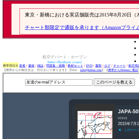
携帯用目次
新着
/
書籍
/
雑誌
/
問題集・就職
/
教材セット
/
DVD
/
書類
/
ログ
/
チャート
/
航空用
【携帯からの御注文は、代引きにて承ります】【Mail：
info@hobun.com
】【
携帯からHobunに電話