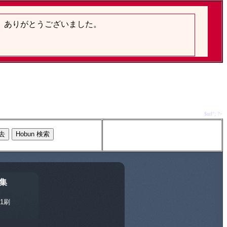
$url"; ?>