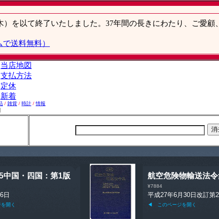
品
/
雑貨
/
時計
/
情報
】