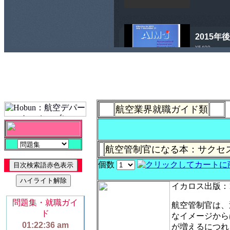
航空業界就職ガイド類
航空管制官になる本：サクセ
個数
イカロス出版：1
航空管制官は、
なイメージから
が増えるにつれ