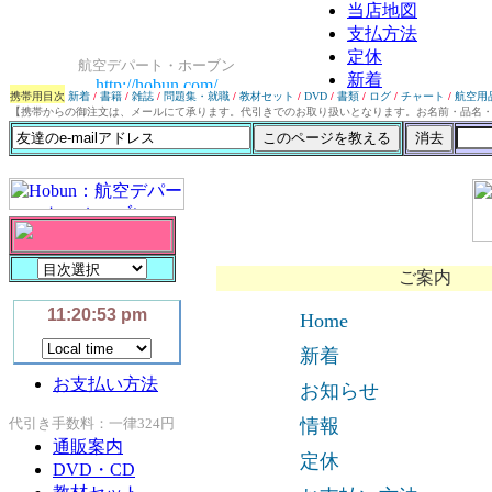
携帯用目次
新着
/
書籍
/
雑誌
/
問題集・就職
/
教材セット
/
DVD
/
書類
/
ログ
/
チャート
/
航空用
【携帯からの御注文は、メールにて承ります。代引きでのお取り扱いとなります。お名前・品名
ご案内
Home
新着
お知らせ
情報
定休