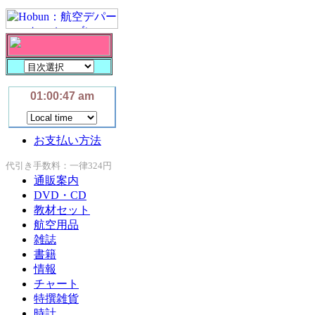
お支払い方法
代引き手数料：一律324円
通販案内
DVD・CD
教材セット
航空用品
雑誌
書籍
情報
チャート
特撰雑貨
時計