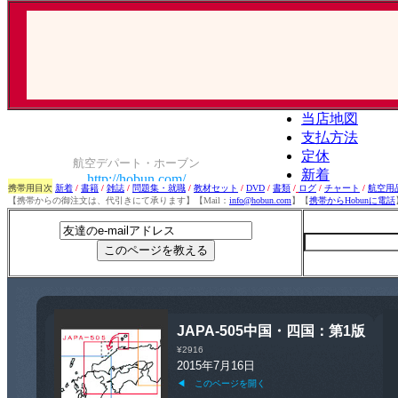
携帯用目次
新着
/
書籍
/
雑誌
/
問題集・就職
/
教材セット
/
DVD
/
書類
/
ログ
/
チャート
/
航空用
【携帯からの御注文は、代引きにて承ります】【Mail：
info@hobun.com
】【
携帯からHobunに電話