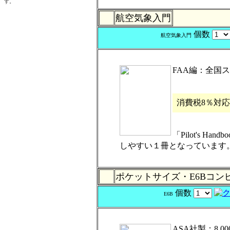
航空気象入門
個数
航空気象入門
FAA編：全国ス
消費税8％対
「Pilot's 
しやすい１冊となっています
ポケットサイズ・E6Bコ
個数
E6B
ASA社製：8,0