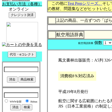
この他に
Test Prepシリーズ、
そし
の教材、問題集などがヒットいたし
上記の商品、一点ずつの「ば
航空用語辞典
個数
航空用語辞典
鳳文書林出版販売：A5判 326ペ
消費税8％対応済み
平成19年8月発行
航空に関する広範囲にわたる用
JIS（日本工業規格）の制定