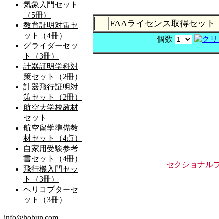
FAAライセンス取得セット
個数
セクショナル