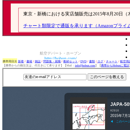
携帯用目次
新着
/
書籍
/
雑誌
/
問題集・就職
/
教材セット
/
DVD
/
書類
/
ログ
/
チャート
/
航空用
【携帯からの御注文は、代引きにて承ります】【Mail：
info@hobun.com
】【
携帯からHobunに電話