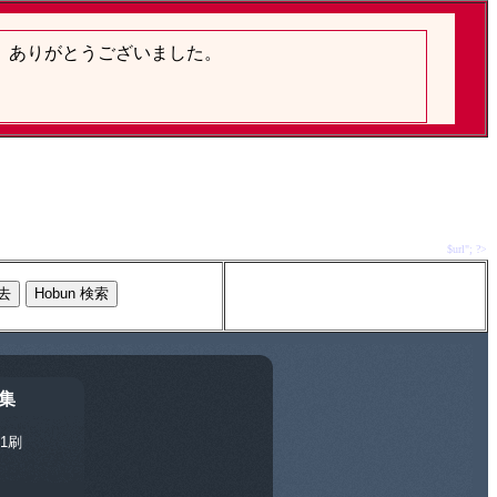
$url"; ?>