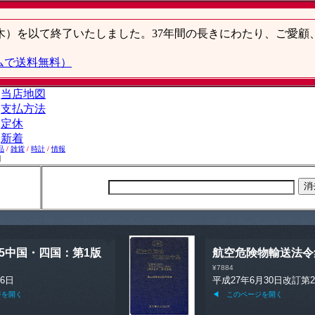
品
/
雑貨
/
時計
/
情報
】