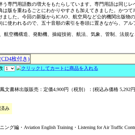
伴う専門用語数の増大をもたらしています。専門用語は同じレ
辞典は版を重ねるごとにわかりやすさも加えてきました。かつてJI
けました。今回の新版からICAO、航空局など公的機関出版物
句に使われるので、五十音順の索引を巻頭に置きながら、アル
力学、航空機構造、発動機、操縦技術、航法、気象、管制、法規
CD4枚付き)
数
文書林出版販売：定価4,900円（税別）：[税込み価格 5,292円
応済み
編・Aviation English Training・Listening for Air T