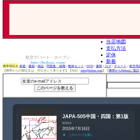
携帯用目次
新着
/
書籍
/
雑誌
/
問題集・就職
/
教材セット
/
DVD
/
書類
/
ログ
/
チャート
/
航空用
【携帯からの御注文は、代引きにて承ります】【Mail：
info@hobun.com
】【
携帯からHobunに電話