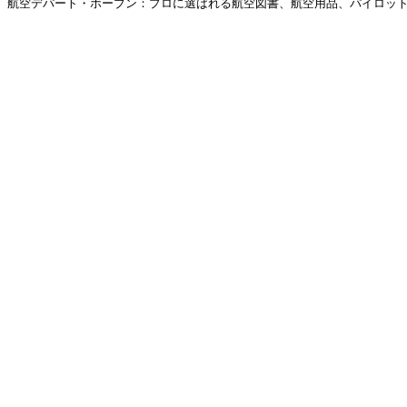
航空デパート・ホーブン：プロに選ばれる航空図書、航空用品、パイロットグ